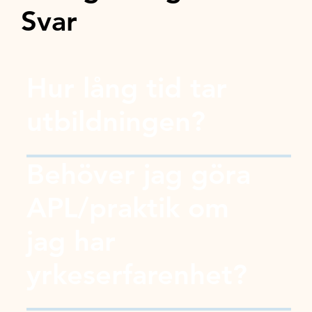
Svar
Hur lång tid tar
utbildningen?
Behöver jag göra
APL/praktik om
jag har
yrkeserfarenhet?