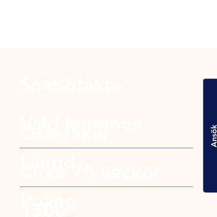
Snabbfakta
Vald kommun
Österåker
Ansö
Längd
Cirka 75 veckor
Poäng
1500