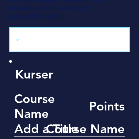
utvecklas som person och
inom yrkesrollen.
Kurser
Course
Points
Name
Add a Title
Course Name