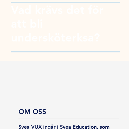
Vad krävs det för
att bli
undersköterksa?
OM OSS
Svea VUX ingår i Svea Education, som