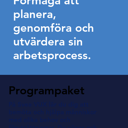
Förmåga att
planera,
genomföra och
utvärdera sin
arbetsprocess.
Programpaket
På Svea VUX lär du dig att
bemöta och hjälpa människor
med olika behov och
förutsättningar. Du växer och