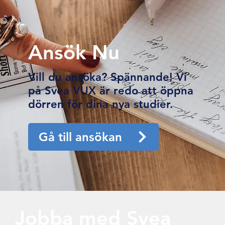
Ansök Nu
Vill du ansöka? Spännande! Vi
på Svea VUX är redo att öppna
dörren för dina nya studier.
Gå till ansökan
Jobba med Svea