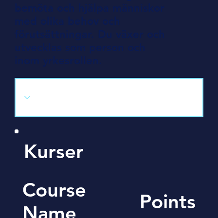
bemöta och hjälpa människor
med olika behov och
förutsättningar. Du växer och
utvecklas som person och
inom yrkesrollen.
Kurser
Course
Points
Name