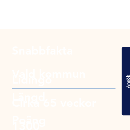
Snabbfakta
Vald kommun
Lidingö
Ansö
Längd
Cirka 65 veckor
Poäng
1300