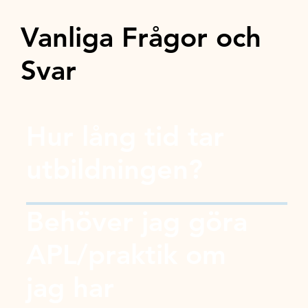
Vanliga Frågor och
Svar
Hur lång tid tar
utbildningen?
Behöver jag göra
APL/praktik om
jag har