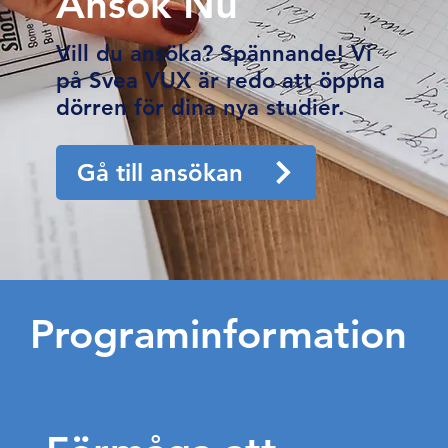
Ansök Nu
Vill du ansöka? Spännande! Vi
på Svea VUX är redo att öppna
dörren för dina nya studier.
Gå till ansökan
Programinformation