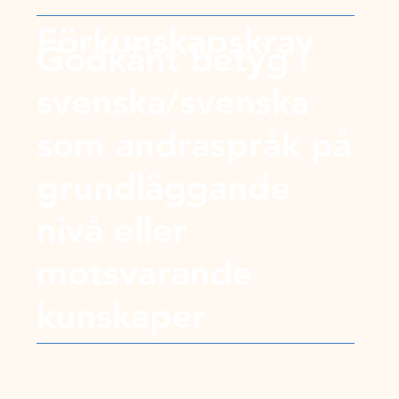
Förkunskapskrav
Godkänt betyg i
svenska/svenska
som andraspråk på
grundläggande
nivå eller
motsvarande
kunskaper