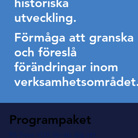
historiska
utveckling.
Förmåga att granska
och föreslå
förändringar inom
verksamhetsområdet
Programpaket
På Svea VUX lär du dig att