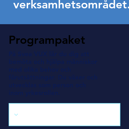
verksamhetsområdet
Programpaket
På Svea VUX lär du dig att
bemöta och hjälpa människor
med olika behov och
förutsättningar. Du växer och
utvecklas som person och
inom yrkesrollen.