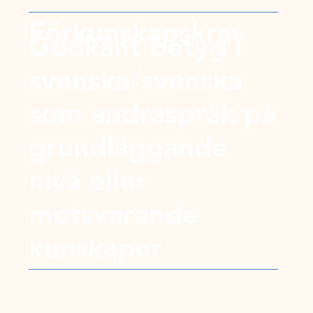
Förkunskapskrav
Godkänt betyg i
svenska/svenska
som andraspråk på
grundläggande
nivå eller
motsvarande
kunskaper