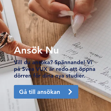
Ansök Nu
Vill du ansöka? Spännande! Vi
på Svea VUX är redo att öppna
dörren för dina nya studier.
Gå till ansökan