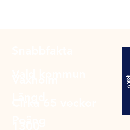
Snabbfakta
Vald kommun
Vaxholm
Ansö
Längd
Cirka 65 veckor
Poäng
1300