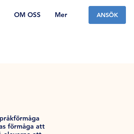
OM OSS
Mer
ANSÖK
språkförmåga
as förmåga att