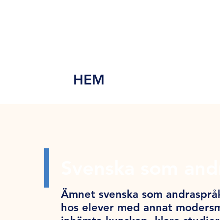
MEN
Y
HEM
Svenska som andr
Ämnet svenska som andraspråk
hos elever med annat modersmå