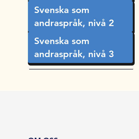
Svenska som
andraspråk, nivå 2
Svenska som
andraspråk, nivå 3