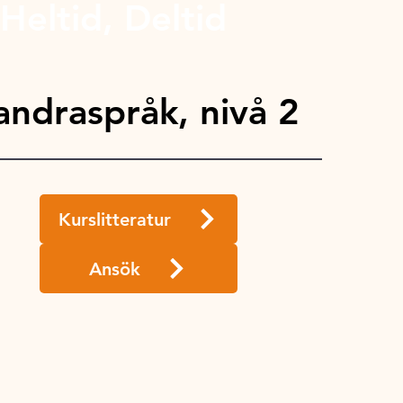
Heltid, Deltid
ndraspråk, nivå 2
Kurslitteratur
Ansök