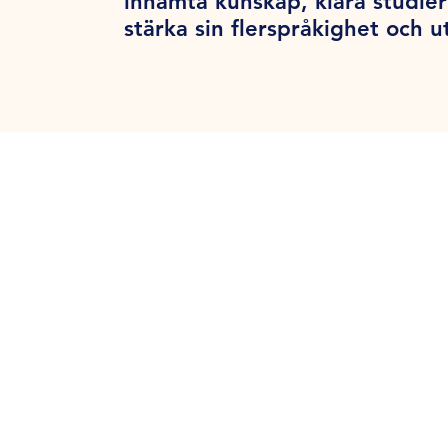
inhämta kunskap, klara studier
stärka sin flerspråkighet och u