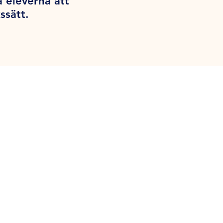
å eleverna att
ssätt.