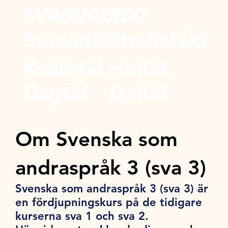
SVASVA03
100
Studietid
Studietakt
Kvällstid,
Heltid,
Dagtid
Deltid
Om Svenska som
andraspråk 3 (sva 3)
Svenska som andraspråk 3 (sva 3) är
en fördjupningskurs på de tidigare
kurserna sva 1 och sva 2.