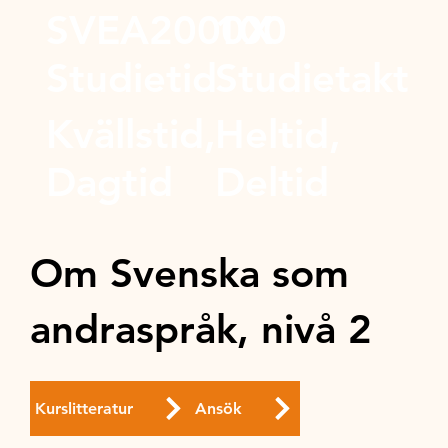
SVEA2000X
100
Studietid
Studietakt
Kvällstid,
Heltid,
Dagtid
Deltid
Om Svenska som
andraspråk, nivå 2
Kurslitteratur
Ansök