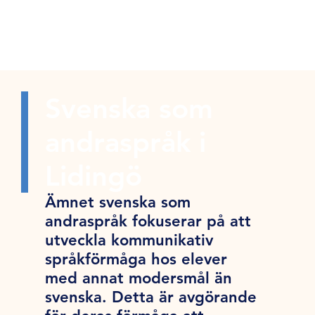
Svenska som
andraspråk i
Lidingö
Ämnet svenska som
andraspråk fokuserar på att
utveckla kommunikativ
språkförmåga hos elever
med annat modersmål än
svenska. Detta är avgörande