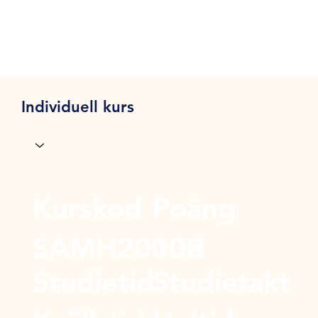
Individuell kurs
Kurskod
Poäng
SAMH2000X
100
Studietid
Studietakt