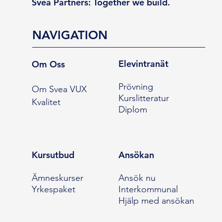
Svea Partners: Together we build.
NAVIGATION
Elevintranät
Om Oss
Prövning
Om Svea VUX
Kurslitteratur
Kvalitet
Diplom
Kursutbud
Ansökan
Ämneskurser
Ansök nu
Yrkespaket
Interkommunal
Hjälp med ansökan