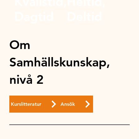
Kvällstid,
Heltid,
Dagtid
Deltid
Om
Samhällskunskap,
nivå 2
Kurslitteratur
Ansök