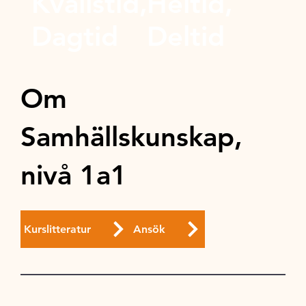
Kvällstid,
Heltid,
Dagtid
Deltid
Om
Samhällskunskap,
nivå 1a1
Kurslitteratur
Ansök