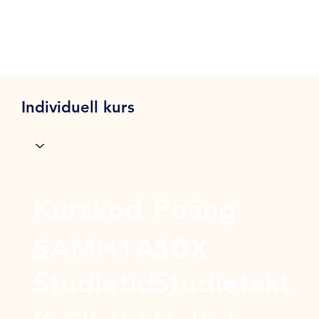
Individuell kurs
Kurskod
Poäng
SAMH1A10X
50
Studietid
Studietakt