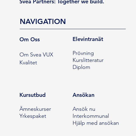
Svea Partners: Together we build.
NAVIGATION
Elevintranät
Om Oss
Prövning
Om Svea VUX
Kurslitteratur
Kvalitet
Diplom
Kursutbud
Ansökan
Ämneskurser
Ansök nu
Yrkespaket
Interkommunal
Hjälp med ansökan