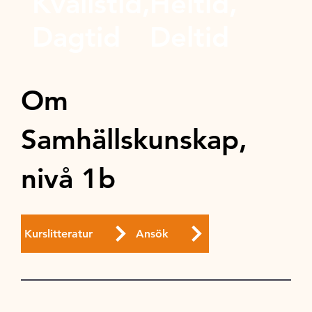
Kvällstid,
Heltid,
Dagtid
Deltid
Om
Samhällskunskap,
nivå 1b
Kurslitteratur
Ansök