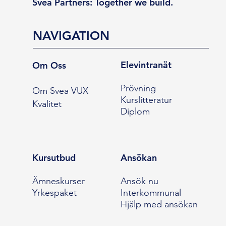
Svea Partners: Together we build.
NAVIGATION
Elevintranät
Om Oss
Prövning
Om Svea VUX
Kurslitteratur
Kvalitet
Diplom
Kursutbud
Ansökan
Ämneskurser
Ansök nu
Yrkespaket
Interkommunal
Hjälp med ansökan