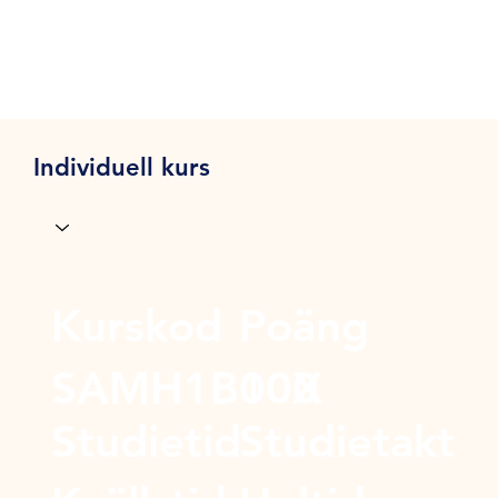
Individuell kurs
Kurskod
Poäng
SAMH1B00X
100
Studietid
Studietakt