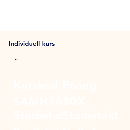
Individuell kurs
Kurskod
Poäng
SAMH1A10X
50
Studietid
Studietakt