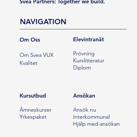
Svea Partners: Together we build.
NAVIGATION
Elevintranät
Om Oss
Prövning
Om Svea VUX
Kurslitteratur
Kvalitet
Diplom
Kursutbud
Ansökan
Ämneskurser
Ansök nu
Yrkespaket
Interkommunal
Hjälp med ansökan