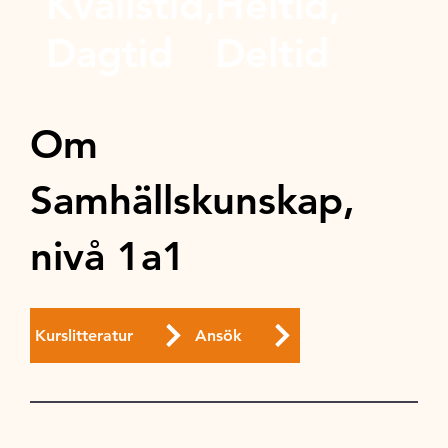
Kvällstid,
Heltid,
Dagtid
Deltid
Om
Samhällskunskap,
nivå 1a1
Kurslitteratur
Ansök