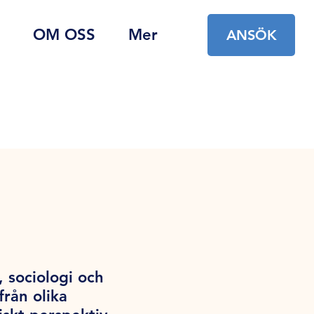
OM OSS
Mer
ANSÖK
 sociologi och
rån olika