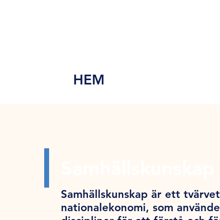
MEN
Y
HEM
Samhällskunskap 
Samhällskunskap är ett tvärve
nationalekonomi, som använder