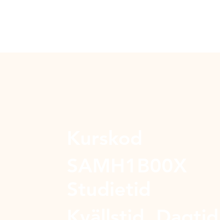
Kurskod
SAMH1B00X
Studietid
Kvällstid, Dagtid