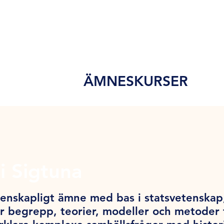
ÄMNESKURSER
i Sigtuna
tenskapligt ämne med bas i statsvetenskap,
 begrepp, teorier, modeller och metoder f