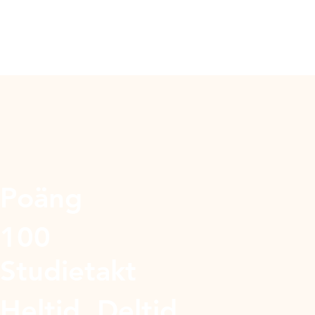
Poäng
100
Studietakt
Heltid, Deltid