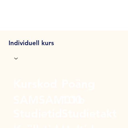
Individuell kurs
Kurskod
Poäng
SAMSAM01b
100
Studietid
Studietakt