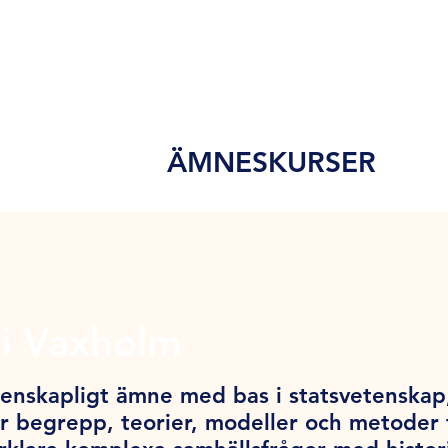
ÄMNESKURSER
i Vaxholm
tenskapligt ämne med bas i statsvetenskap,
 begrepp, teorier, modeller och metoder f