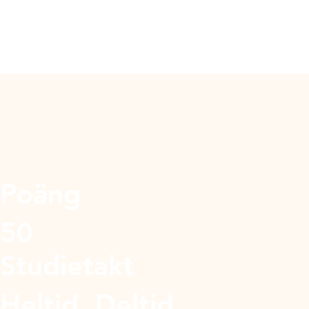
Poäng
50
Studietakt
Heltid, Deltid