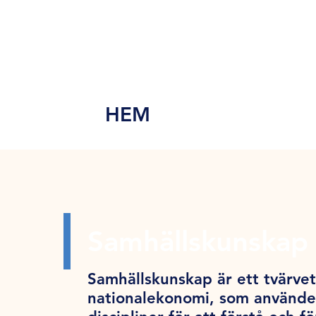
MEN
Y
HEM
Samhällskunskap 
Samhällskunskap är ett tvärve
nationalekonomi, som använder