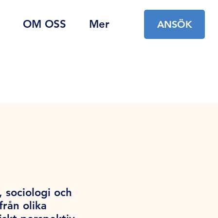
OM OSS
Mer
ANSÖK
 sociologi och
rån olika