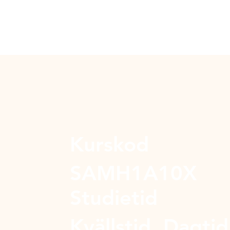
Kurskod
SAMH1A10X
Studietid
Kvällstid, Dagtid