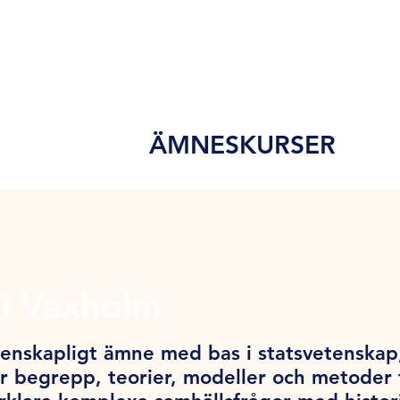
ÄMNESKURSER
i Vaxholm
tenskapligt ämne med bas i statsvetenskap,
 begrepp, teorier, modeller och metoder f