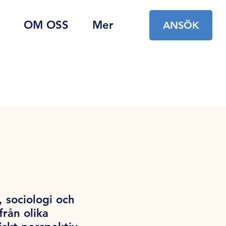
OM OSS
Mer
ANSÖK
 sociologi och
rån olika