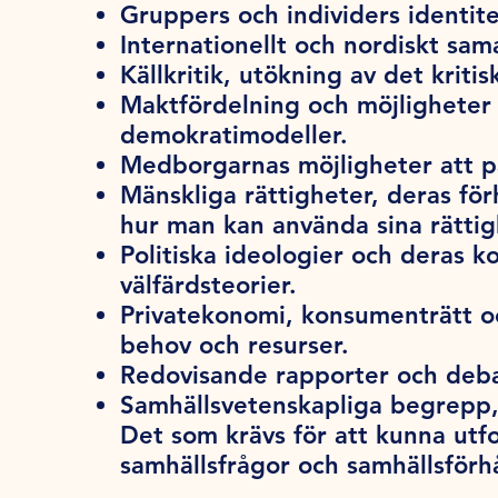
Gruppers och individers identitet,
Internationellt och nordiskt sam
Källkritik, utökning av det kriti
Maktfördelning och möjligheter 
demokratimodeller.
Medborgarnas möjligheter att på
Mänskliga rättigheter, deras förh
hur man kan använda sina rättig
Politiska ideologier och deras k
välfärdsteorier.
Privatekonomi, konsumenträtt oc
behov och resurser.
Redovisande rapporter och deb
Samhällsvetenskapliga begrepp,
Det som krävs för att kunna utf
samhällsfrågor och samhällsförh