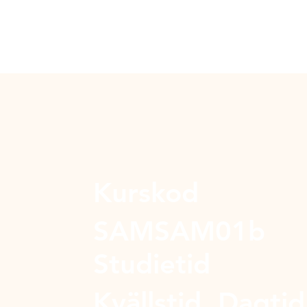
Kurskod
SAMSAM01b
Studietid
Kvällstid, Dagtid