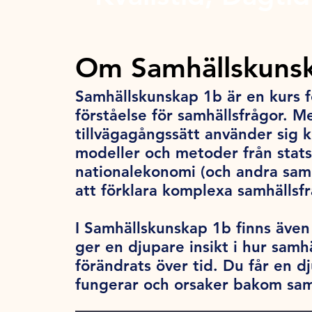
Om Samhällskunsk
Samhällskunskap 1b är en kurs fö
förståelse för samhällsfrågor. M
tillvägagångssätt använder sig k
modeller och metoder från stats
nationalekonomi (och andra samh
att förklara komplexa samhällsf
I Samhällskunskap 1b finns även e
ger en djupare insikt i hur samh
förändrats över tid. Du får en d
fungerar och orsaker bakom sam