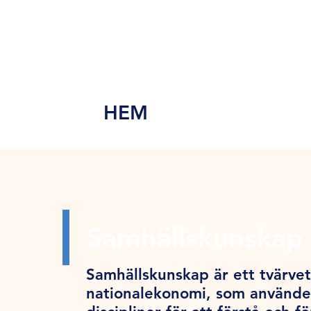
MEN
Y
HEM
Samhällskunskap 
Samhällskunskap är ett tvärve
nationalekonomi, som använder