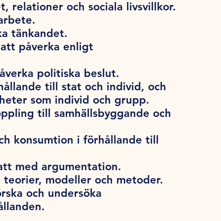
 relationer och sociala livsvillkor.
arbete.
ska tänkandet.
att påverka enligt
verka politiska beslut.
ållande till stat och individ, och
heter som individ och grupp.
oppling till samhällsbyggande och
h konsumtion i förhållande till
att med argumentation.
 teorier, modeller och metoder.
orska och undersöka
ållanden.