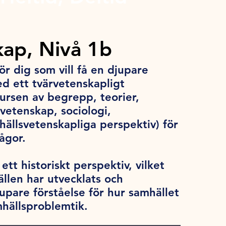
ap, Nivå 1b
r dig som vill få en djupare
ed ett tvärvetenskapligt
ursen av begrepp, teorier,
vetenskap, sociologi,
ällsvetenskapliga perspektiv) för
rågor.
tt historiskt perspektiv, vilket
ällen har utvecklats och
jupare förståelse för hur samhället
hällsproblemtik.