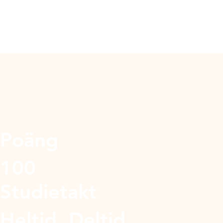
Poäng
100
Studietakt
Heltid, Deltid