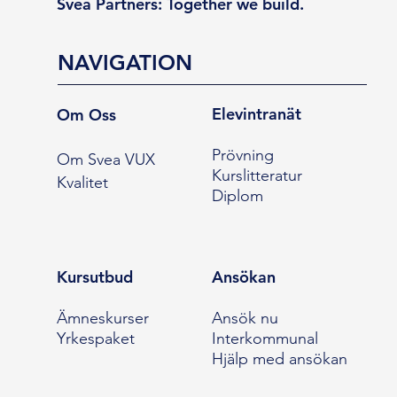
Svea Partners: Together we build.
NAVIGATION
Elevintranät
Om Oss
Prövning
Om Svea VUX
Kurslitteratur
Kvalitet
Diplom
Kursutbud
Ansökan
Ämneskurser
Ansök nu
Yrkespaket
Interkommunal
Hjälp med ansökan