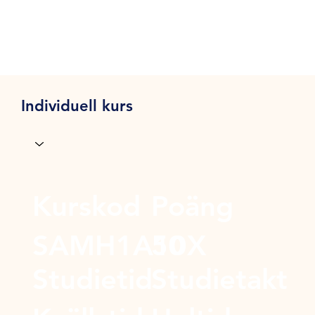
Individuell kurs
Kurskod
Poäng
SAMH1A10X
50
Studietid
Studietakt