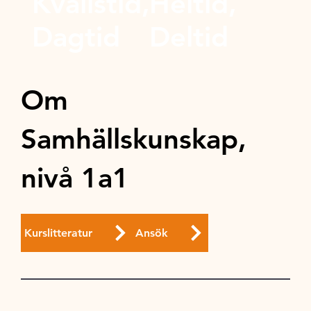
Kvällstid,
Heltid,
Dagtid
Deltid
Om
Samhällskunskap,
nivå 1a1
Kurslitteratur
Ansök