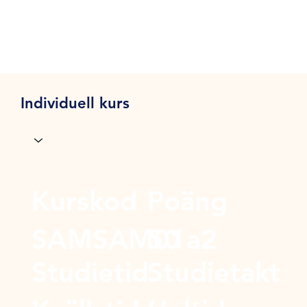
Individuell kurs
Kurskod
Poäng
SAMSAM01a2
50
Studietid
Studietakt