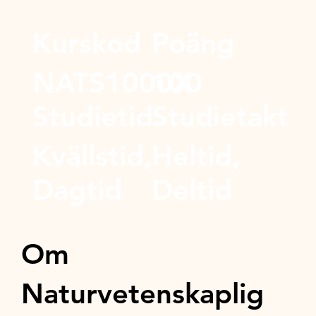
Kurskod
Poäng
NATS1000X
100
Studietid
Studietakt
Kvällstid,
Heltid,
Dagtid
Deltid
Om
Naturvetenskaplig