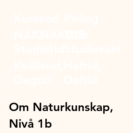
Kurskod
Poäng
NAKNAK01b
100
Studietid
Studietakt
Kvällstid,
Heltid,
Dagtid
Deltid
Om Naturkunskap,
Nivå 1b