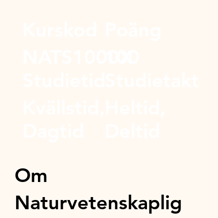
Kurskod
Poäng
NATS1000X
100
Studietid
Studietakt
Kvällstid,
Heltid,
Dagtid
Deltid
Om
Naturvetenskaplig