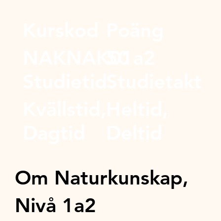
Kurskod
Poäng
NAKNAK01a2
50
Studietid
Studietakt
Kvällstid,
Heltid,
Dagtid
Deltid
Om Naturkunskap,
Nivå 1a2