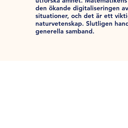
utforska ämnet. Matematikens 
den ökande digitaliseringen a
situationer, och det är ett vik
naturvetenskap. Slutligen han
generella samband.