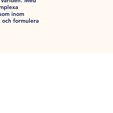
a världen. Med
omplexa
iksom inom
 och formulera