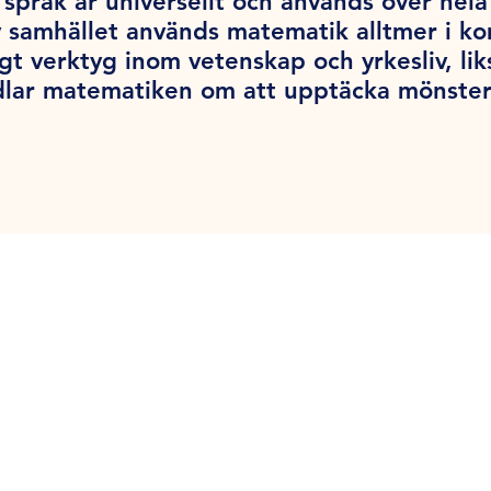
språk är universellt och används över hel
v samhället används matematik alltmer i k
tigt verktyg inom vetenskap och yrkesliv, l
dlar matematiken om att upptäcka mönster