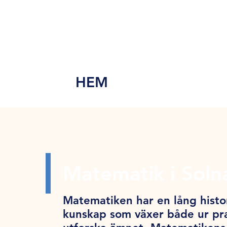
MEN
Y
HEM
Matematik i Soln
Matematiken har en lång histor
kunskap som växer både ur pra