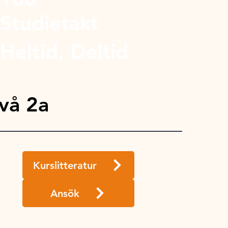
Studietakt
Heltid, Deltid
vå 2a
Kurslitteratur
Ansök