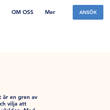
OM OSS
Mer
ANSÖK
t är en gren av
 vilja att