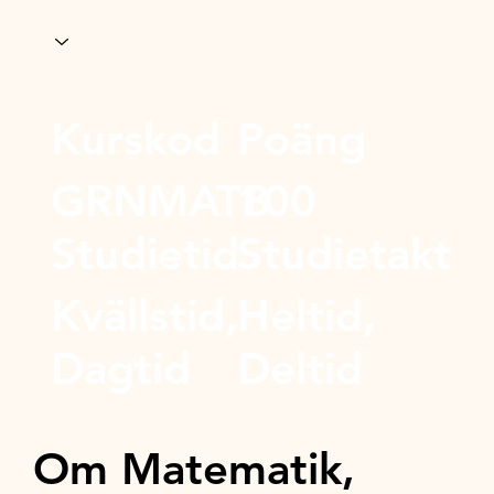
Kurskod
Poäng
GRNMATB
100
Studietid
Studietakt
Kvällstid,
Heltid,
Dagtid
Deltid
Om Matematik,