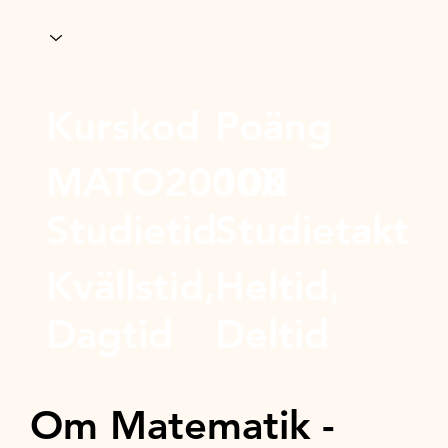
Kurskod
Poäng
MATO2000X
100
Studietid
Studietakt
Kvällstid,
Heltid,
Dagtid
Deltid
Om Matematik -