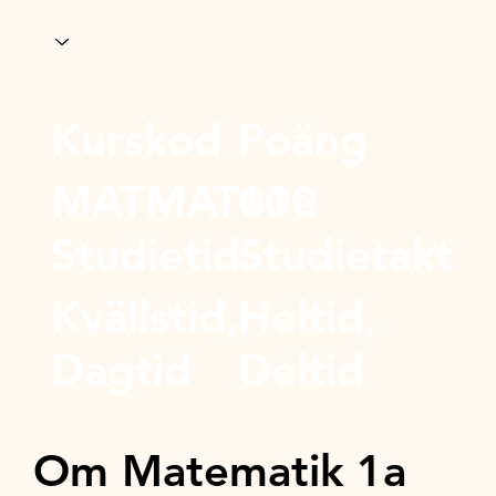
Kurskod
Poäng
MATMAT01a
100
Studietid
Studietakt
Kvällstid,
Heltid,
Dagtid
Deltid
Om Matematik 1a