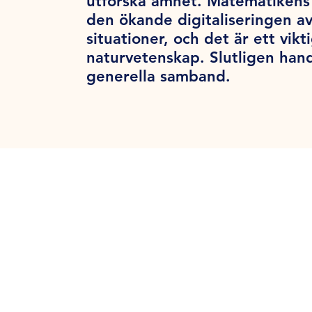
utforska ämnet. Matematikens 
den ökande digitaliseringen a
situationer, och det är ett vik
naturvetenskap. Slutligen han
generella samband.