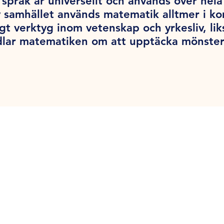
språk är universellt och används över hel
v samhället används matematik alltmer i k
tigt verktyg inom vetenskap och yrkesliv, l
dlar matematiken om att upptäcka mönster