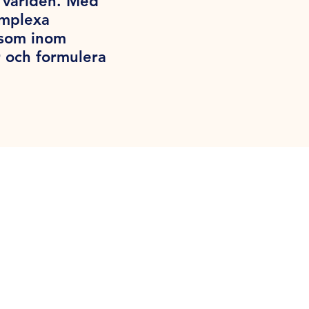
a världen. Med
omplexa
iksom inom
 och formulera