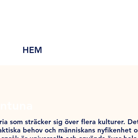
HEM
entuna
ia som sträcker sig över flera kulturer. De
ktiska behov och människans nyfikenhet och