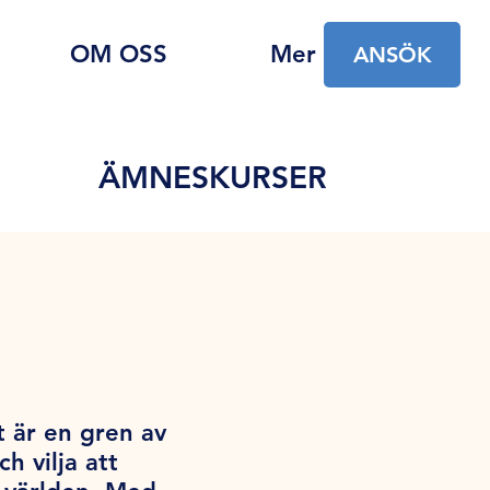
OM OSS
Mer
ANSÖK
ÄMNESKURSER
t är en gren av
 vilja att