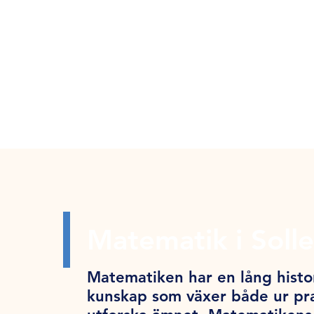
MEN
Y
Matematik i Soll
Matematiken har en lång histor
kunskap som växer både ur pra