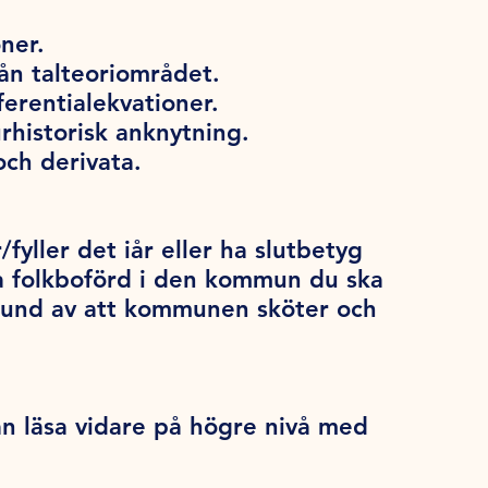
ner.
ån talteoriområdet.
ferentialekvationer.
historisk anknytning.
och derivata.
/fyller det iår eller ha slutbetyg
a folkboförd i den kommun du ska
grund av att kommunen sköter och
an läsa vidare på högre nivå med