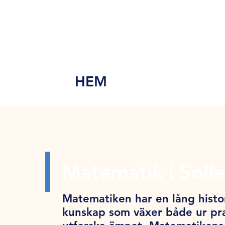
MEN
Y
HEM
Matematik i Soll
Matematiken har en lång histor
kunskap som växer både ur pra