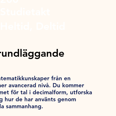
Studietakt
Heltid, Deltid
rundläggande
atematikkunskaper från en
 mer avancerad nivå. Du kommer
met för tal i decimalform, utforska
ig hur de har använts genom
ella sammanhang.