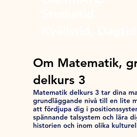
Studietid
Kvällstid, Dagtid
Om Matematik, g
delkurs 3
Matematik delkurs 3 tar dina m
grundläggande nivå till en lite
att fördjupa dig i positionssyste
spännande talsystem och lära d
historien och inom olika kultur