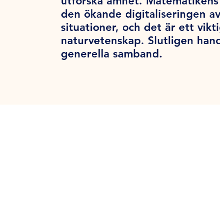
utforska ämnet. Matematikens 
den ökande digitaliseringen a
situationer, och det är ett vik
naturvetenskap. Slutligen han
generella samband.