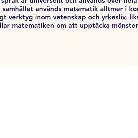
språk är universellt och används över hel
v samhället används matematik alltmer i k
tigt verktyg inom vetenskap och yrkesliv, l
dlar matematiken om att upptäcka mönster