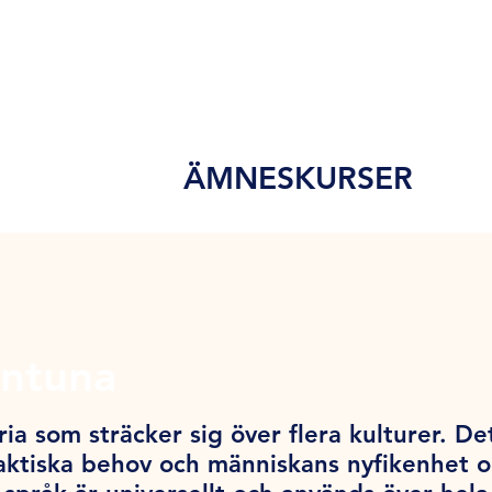
ÄMNESKURSER
entuna
ia som sträcker sig över flera kulturer. De
ktiska behov och människans nyfikenhet och