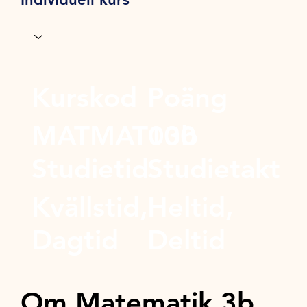
Kurskod
Poäng
MATMAT03b
100
Studietid
Studietakt
Kvällstid,
Heltid,
Dagtid
Deltid
Om Matematik 3b