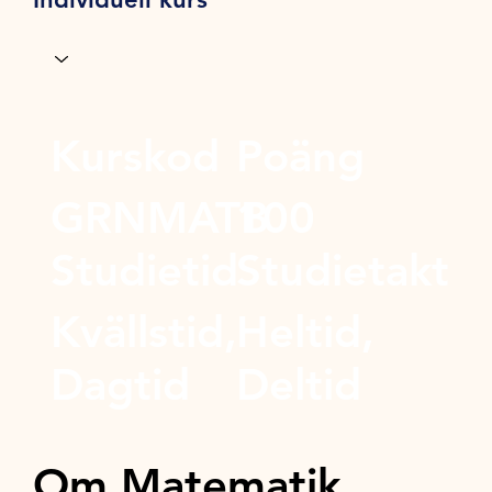
Kurskod
Poäng
GRNMATB
100
Studietid
Studietakt
Kvällstid,
Heltid,
Dagtid
Deltid
Om Matematik,