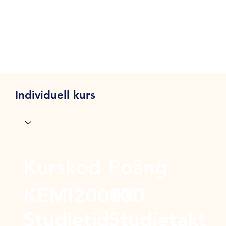
Individuell kurs
Kurskod
Poäng
KEMI2000X
100
Studietid
Studietakt