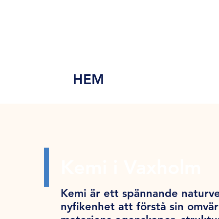
MEN
Y
HEM
Kemi i Vaxholm
Kemi är ett spännande naturve
nyfikenhet att förstå sin omv