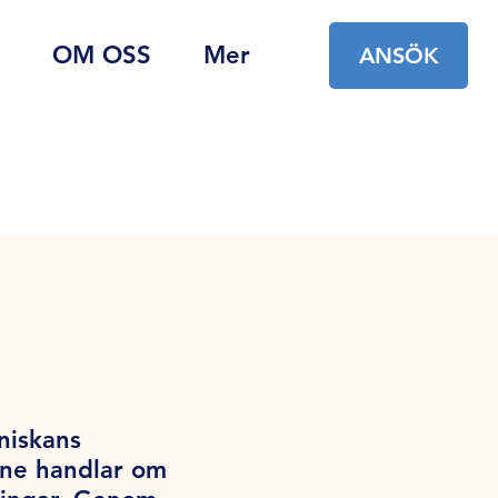
OM OSS
Mer
ANSÖK
niskans
mne handlar om