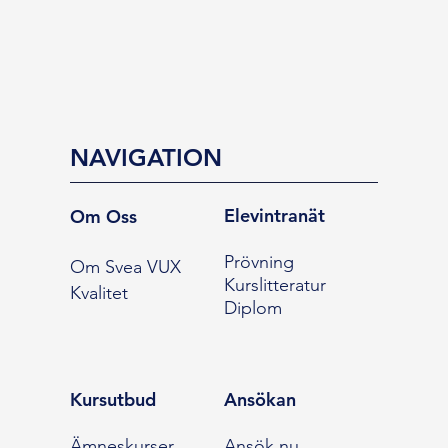
NAVIGATION
Elevintranät
Om Oss
Prövning
Om Svea VUX
Kurslitteratur
Kvalitet
Diplom
Kursutbud
Ansökan
Ämneskurser
Ansök nu