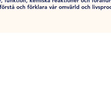
r, funktion, kemiska reaktioner och föränd
förstå och förklara vår omvärld och livspro