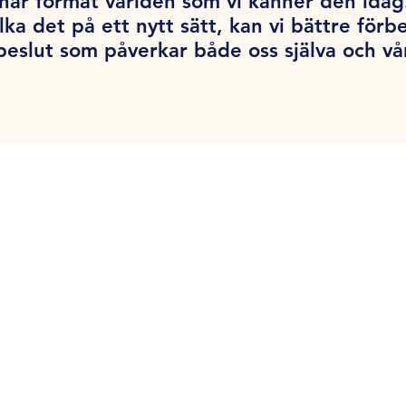
har format världen som vi känner den ida
lka det på ett nytt sätt, kan vi bättre förb
beslut som påverkar både oss själva och vå