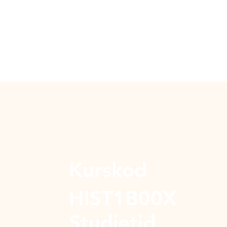
Kurskod
HIST1B00X
Studietid