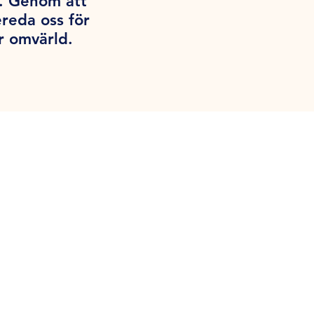
g. Genom att
ereda oss för
r omvärld.