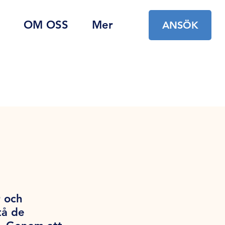
OM OSS
Mer
ANSÖK
r och
tå de