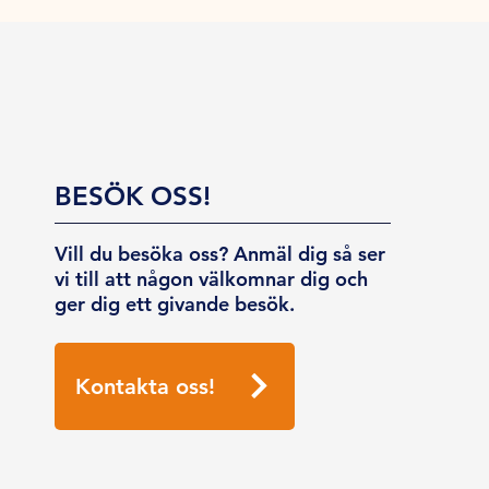
BESÖK OSS!
Vill du besöka oss? Anmäl dig så ser
vi till att någon välkomnar dig och
ger dig ett givande besök.
Kontakta oss!