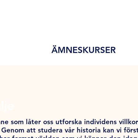
ÄMNESKURSER
lje
ne som låter oss utforska individens villko
 Genom att studera vår historia kan vi förs