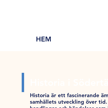
MEN
Y
HEM
Historia i Södertä
Historia är ett fascinerande äm
samhällets utveckling över tid.