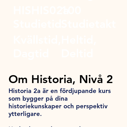
HISHIS02a
100
Studietid
Studietakt
Kvällstid,
Heltid,
Dagtid
Deltid
Om Historia, Nivå 2
Historia 2a är en fördjupande kurs
som bygger på dina
historiekunskaper och perspektiv
ytterligare.