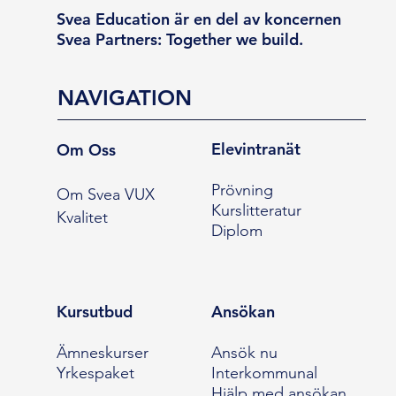
Svea Education är en del av koncernen
Svea Partners: Together we build.
NAVIGATION
Elevintranät
Om Oss
Prövning
Om Svea VUX
Kurslitteratur
Kvalitet
Diplom
Kursutbud
Ansökan
Ämneskurser
Ansök nu
Yrkespaket
Interkommunal
Hjälp med ansökan