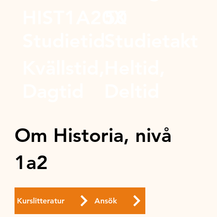
HIST1A20X
50
Studietid
Studietakt
Kvällstid,
Heltid,
Dagtid
Deltid
Om Historia, nivå
1a2
Kurslitteratur
Ansök