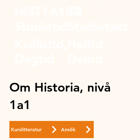
HIST1A10X
50
Studietid
Studietakt
Kvällstid,
Heltid,
Dagtid
Deltid
Om Historia, nivå
1a1
Kurslitteratur
Ansök