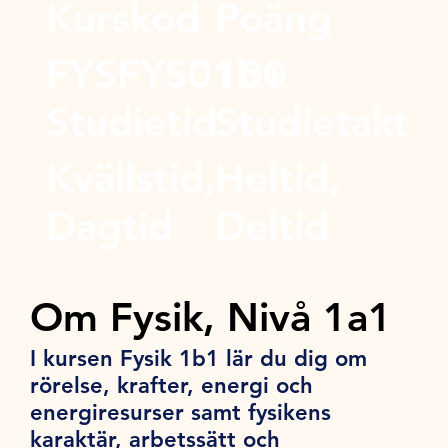
Kurskod
Poäng
FYSFYS01b1
100
Studietid
Studietakt
Kvällstid,
Heltid,
Dagtid
Deltid
Om Fysik, Nivå 1a1
I kursen Fysik 1b1 lär du dig om
rörelse, krafter, energi och
energiresurser samt fysikens
karaktär, arbetssätt och