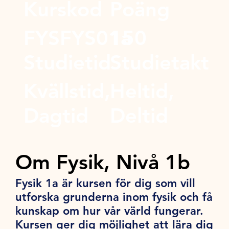
Kurskod
Poäng
FYSFYS01a
150
Studietid
Studietakt
Kvällstid,
Heltid,
Dagtid
Deltid
Om Fysik, Nivå 1b
Fysik 1a är kursen för dig som vill
utforska grunderna inom fysik och få
kunskap om hur vår värld fungerar.
Kursen ger dig möjlighet att lära dig