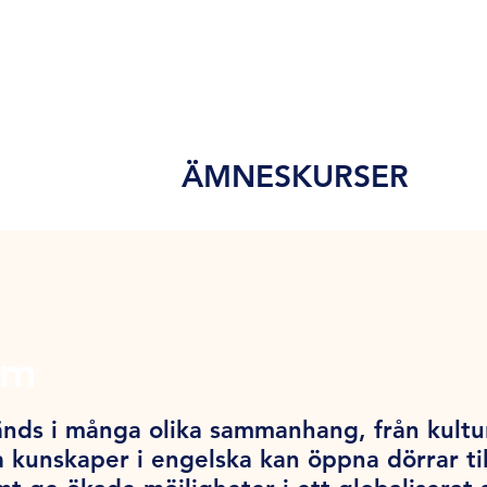
ÄMNESKURSER
lm
nds i många olika sammanhang, från kultur o
 kunskaper i engelska kan öppna dörrar till