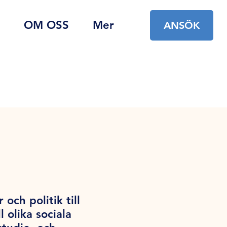
OM OSS
Mer
ANSÖK
ch politik till
 olika sociala