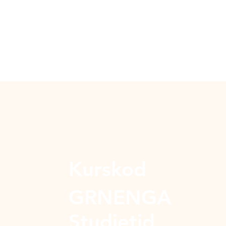
Kurskod
GRNENGA
Studietid