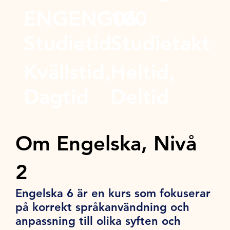
ENGENG06
100
Studietid
Studietakt
Kvällstid,
Heltid,
Dagtid
Deltid
Om Engelska, Nivå
2
Engelska 6 är en kurs som fokuserar
på korrekt språkanvändning och
anpassning till olika syften och