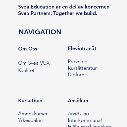
Svea Education är en del av koncernen
Svea Partners: Together we build.
NAVIGATION
Elevintranät
Om Oss
Prövning
Om Svea VUX
Kurslitteratur
Kvalitet
Diplom
Kursutbud
Ansökan
Ämneskurser
Ansök nu
Yrkespaket
Interkommunal
Hjälp med ansökan