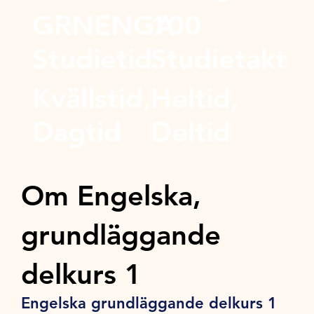
GRNENGA
100
Studietid
Studietakt
Kvällstid,
Heltid,
Dagtid
Deltid
Om Engelska,
grundläggande
delkurs 1
Engelska grundläggande delkurs 1