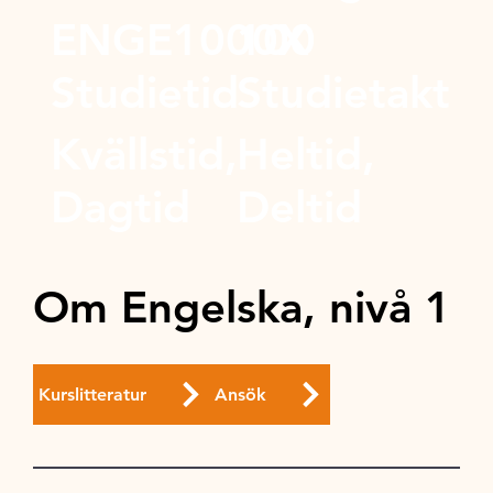
ENGE1000X
100
Studietid
Studietakt
Kvällstid,
Heltid,
Dagtid
Deltid
Om Engelska, nivå 1
Kurslitteratur
Ansök