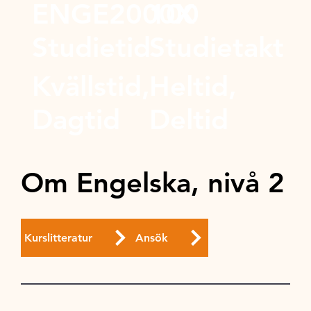
ENGE2000X
100
Studietid
Studietakt
Kvällstid,
Heltid,
Dagtid
Deltid
Om Engelska, nivå 2
Kurslitteratur
Ansök