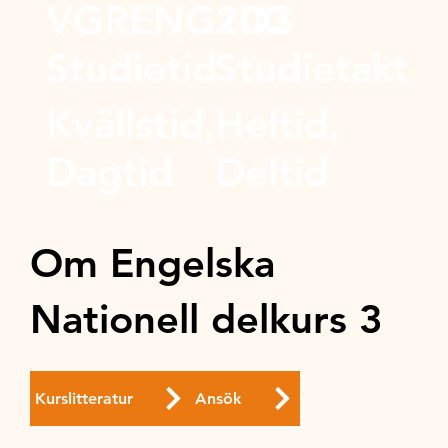
VGRENG1D3
200
Studietid
Studietakt
Kvällstid,
Heltid,
Dagtid
Deltid
Om Engelska
Nationell delkurs 3
Kurslitteratur
Ansök