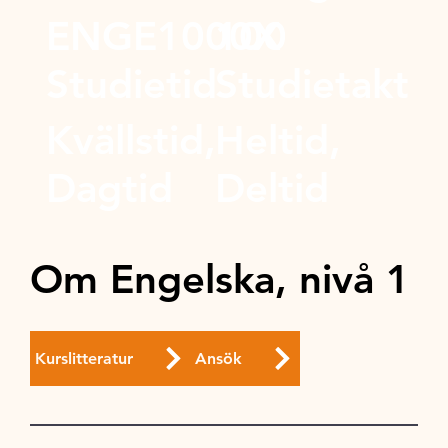
ENGE1000X
100
Studietid
Studietakt
Kvällstid,
Heltid,
Dagtid
Deltid
Om Engelska, nivå 1
Kurslitteratur
Ansök