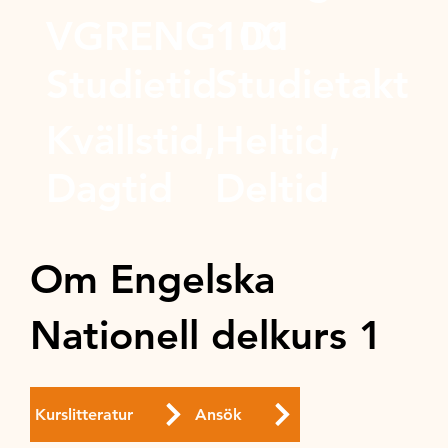
VGRENG1D1
100
Studietid
Studietakt
Kvällstid,
Heltid,
Dagtid
Deltid
Om Engelska
Nationell delkurs 1
Kurslitteratur
Ansök