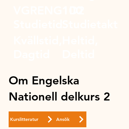
VGRENG1D2
100
Studietid
Studietakt
Kvällstid,
Heltid,
Dagtid
Deltid
Om Engelska
Nationell delkurs 2
Kurslitteratur
Ansök