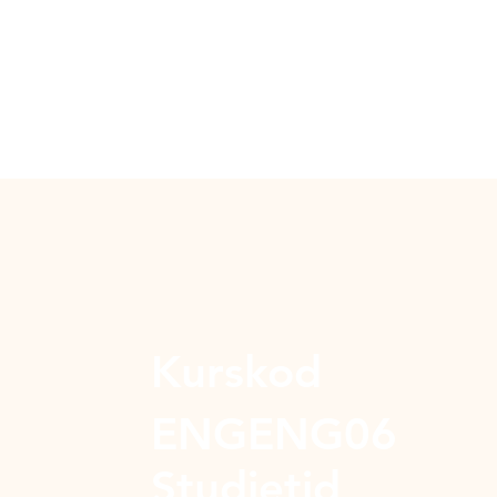
Kurskod
ENGENG06
Studietid