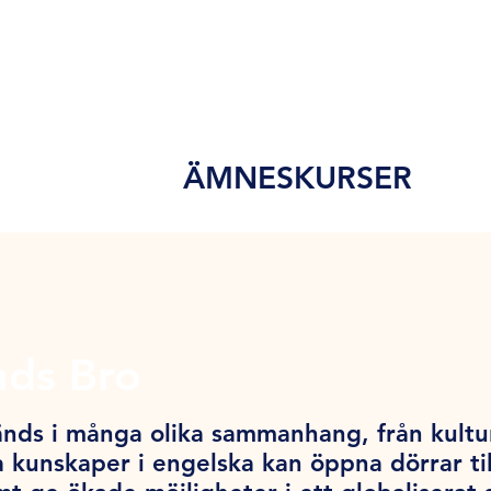
ÄMNESKURSER
nds Bro
nds i många olika sammanhang, från kultur o
 kunskaper i engelska kan öppna dörrar till