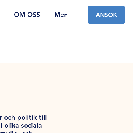
OM OSS
Mer
ANSÖK
ch politik till
 olika sociala