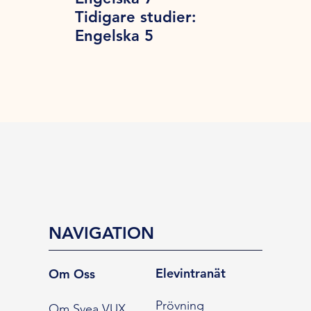
Tidigare studier:
Engelska 5
NAVIGATION
Elevintranät
Om Oss
Prövning
Om Svea VUX