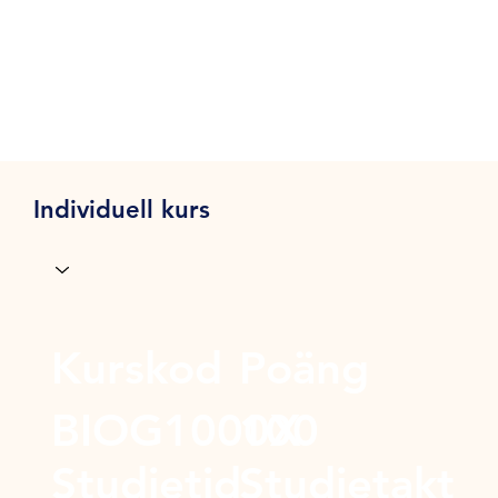
Individuell kurs
Kurskod
Poäng
BIOG1000X
100
Studietid
Studietakt