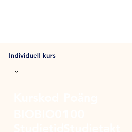
Individuell kurs
Kurskod
Poäng
BIOBIO01
100
Studietid
Studietakt