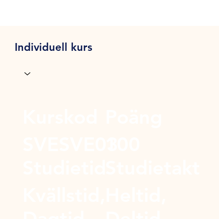
Individuell kurs
Kurskod
Poäng
SVESVE03
100
Studietid
Studietakt
Kvällstid,
Heltid,
Dagtid
Deltid